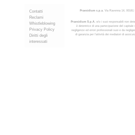
Contatti
Praesidium s.p.a.
Via Ravenna 14, 00161 R
Reclami
Praesidium S.p.A.
e/o i suoi responsabili non dete
Whistleblowing
è detentrice di una partecipazione del capitale s
Privacy Policy
negligenze ed errori professionali suoi e da negligen
di garanzia per l’attività dei mediatori di assic
Diritti degli
interessati