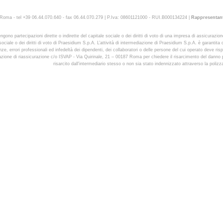
oma - tel +39 06.44.070.640 - fax 06.44.070.279 | P.Iva: 08601121000 - RUI.B000134224 |
Rappresentant
ngono partecipazioni dirette o indirette del capitale sociale o dei diritti di voto di una impresa di assicura
ociale o dei diritti di voto di Praesidium S.p.A. L’attività di intermediazione di Praesidium S.p.A. è garantita 
ze, errori professionali ed infedeltà dei dipendenti, dei collaboratori o delle persone del cui operato deve ris
urazione di riassicurazione c/o ISVAP - Via Quirinale, 21 – 00187 Roma per chiedere il risarcimento del danno pa
risarcito dall'intermediario stesso o non sia stato indennizzato attraverso la polizza