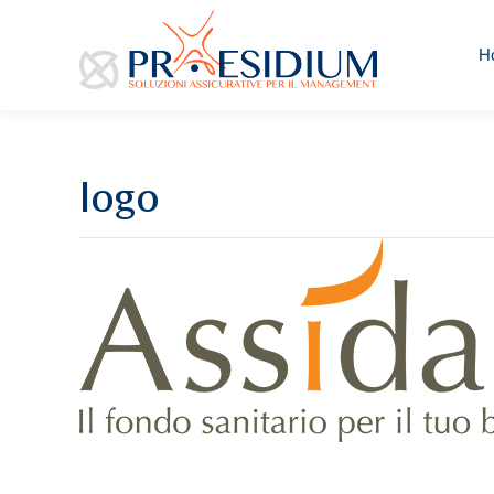
H
logo