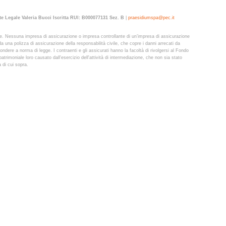
e Legale Valeria Bucci Iscritta RUI: B000077131 Sez. B
|
praesidiumspa@pec.it
zione. Nessuna impresa di assicurazione o impresa controllante di un’impresa di assicurazione
da una polizza di assicurazione della responsabilità civile, che copre i danni arrecati da
pondere a norma di legge. I contraenti e gli assicurati hanno la facoltà di rivolgersi al Fondo
trimoniale loro causato dall'esercizio dell'attività di intermediazione, che non sia stato
 di cui sopra.