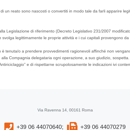
enti di un reato sono nascosti o convertiti in modo tale da farli apparire
lla Legislazione di riferimento (Decreto Legislativo 231/2007 modifica
 svolga legittimamente le proprie attività e i cui capitali provengono da f
ium è tenuta/o a prendere provvedimenti ragionevoli affinché non veng
alla Compagnia delegataria ogni operazione, a suo giudizio, sospetta. N
iriciclaggio” e di rispettarne scrupolosamente le indicazioni ivi conte
Via Ravenna 14, 00161 Roma
+39 06 44070640;
+39 06 44070279