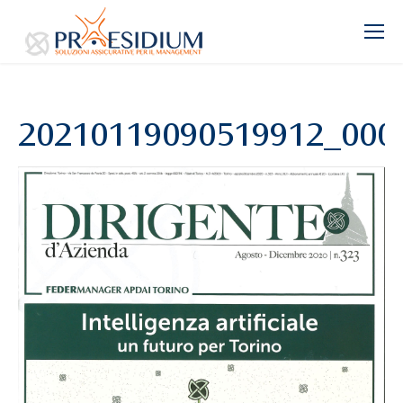
20210119090519912_000