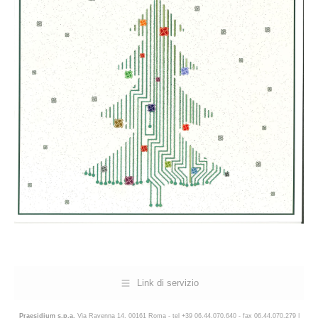
Link di servizio
Praesidium s.p.a.
Via Ravenna 14, 00161 Roma - tel +39 06.44.070.640 - fax 06.44.070.279 |