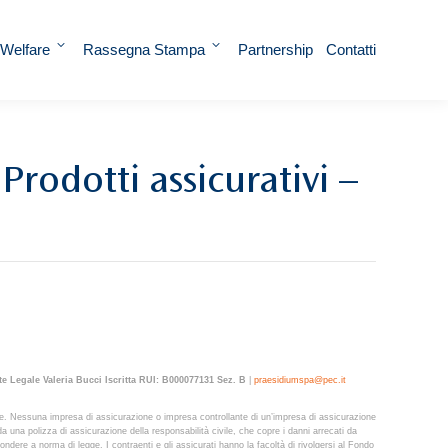
 Welfare
Rassegna Stampa
Partnership
Contatti
rodotti assicurativi –
e Legale Valeria Bucci Iscritta RUI: B000077131 Sez. B
|
praesidiumspa@pec.it
zione. Nessuna impresa di assicurazione o impresa controllante di un’impresa di assicurazione
da una polizza di assicurazione della responsabilità civile, che copre i danni arrecati da
pondere a norma di legge. I contraenti e gli assicurati hanno la facoltà di rivolgersi al Fondo