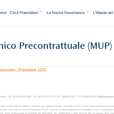
ome
Chi è Praesidium
La Nostra Governance
L’Atlante del
ico Precontrattuale (MUP) P
ssicurativi - Praesidium 1224
oma - tel +39 06.44.070.640 - fax 06.44.070.279 | P.Iva: 08601121000 - RUI.B000134224 |
Rappresentant
ngono partecipazioni dirette o indirette del capitale sociale o dei diritti di voto di una impresa di assicura
ociale o dei diritti di voto di Praesidium S.p.A. L’attività di intermediazione di Praesidium S.p.A. è garantita 
ze, errori professionali ed infedeltà dei dipendenti, dei collaboratori o delle persone del cui operato deve ris