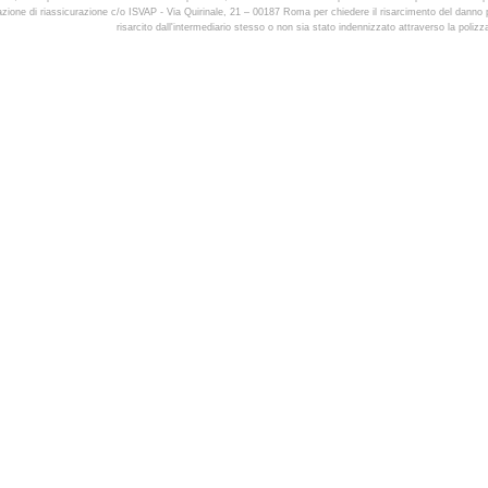
urazione di riassicurazione c/o ISVAP - Via Quirinale, 21 – 00187 Roma per chiedere il risarcimento del danno pa
risarcito dall'intermediario stesso o non sia stato indennizzato attraverso la polizza