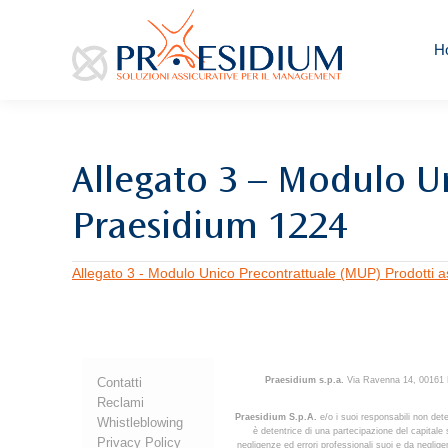
H
Allegato 3 – Modulo Un
Praesidium 1224
Allegato 3 - Modulo Unico Precontrattuale (MUP) Prodotti a
Contatti
Praesidium s.p.a.
Via Ravenna 14, 00161 R
Reclami
Praesidium S.p.A.
e/o i suoi responsabili non dete
Whistleblowing
è detentrice di una partecipazione del capitale s
Privacy Policy
negligenze ed errori professionali suoi e da negligen