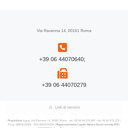
Via Ravenna 14, 00161 Roma
+39 06 44070640;
+39 06 44070279
Link di servizio
Praesidium s.p.a.
Via Ravenna 14, 00161 Roma - tel +39 06.44.070.640 - fax 06.44.070.279 |
P.Iva: 08601121000 - RUI.B000134224 |
Rappresentante Legale Valeria Bucci Iscritta RUI: