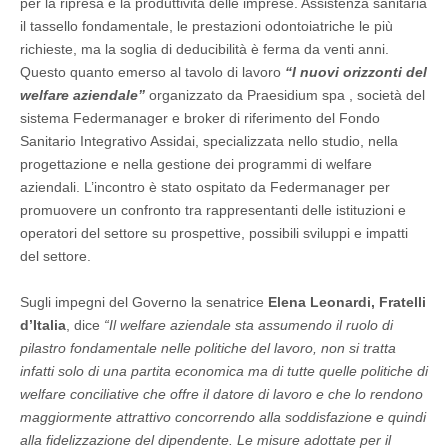
per la ripresa e la produttività delle imprese. Assistenza sanitaria
il tassello fondamentale, le prestazioni odontoiatriche le più
richieste, ma la soglia di deducibilità è ferma da venti anni.
Questo quanto emerso al tavolo di lavoro
“I nuovi orizzonti del
welfare aziendale”
organizzato da Praesidium spa , società del
sistema Federmanager e broker di riferimento del Fondo
Sanitario Integrativo Assidai, specializzata nello studio, nella
progettazione e nella gestione dei programmi di welfare
aziendali. L’incontro è stato ospitato da Federmanager per
promuovere un confronto tra rappresentanti delle istituzioni e
operatori del settore su prospettive, possibili sviluppi e impatti
del settore.
Sugli impegni del Governo la senatrice
Elena Leonardi, Fratelli
d’Italia
, dice
“Il welfare aziendale sta assumendo il ruolo di
pilastro fondamentale nelle politiche del lavoro, non si tratta
infatti solo di una partita economica ma di tutte quelle politiche di
welfare conciliative che offre il datore di lavoro e che lo rendono
maggiormente attrattivo concorrendo alla soddisfazione e quindi
alla fidelizzazione del dipendente. Le misure adottate per il