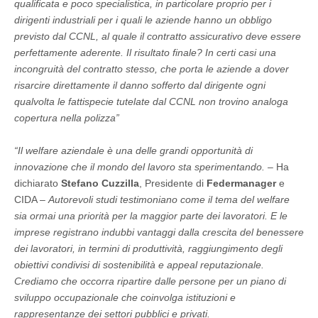
qualificata e poco specialistica, in particolare proprio per i
dirigenti industriali per i quali le aziende hanno un obbligo
previsto dal CCNL, al quale il contratto assicurativo deve essere
perfettamente aderente. Il risultato finale? In certi casi una
incongruità del contratto stesso, che porta le aziende a dover
risarcire direttamente il danno sofferto dal dirigente ogni
qualvolta le fattispecie tutelate dal CCNL non trovino analoga
copertura nella polizza”
“Il welfare aziendale è una delle grandi opportunità di
innovazione che il mondo del lavoro sta sperimentando.
– Ha
dichiarato
Stefano Cuzzilla
, Presidente di
Federmanager
e
CIDA –
Autorevoli studi testimoniano come il tema del welfare
sia ormai una priorità per la maggior parte dei lavoratori. E le
imprese registrano indubbi vantaggi dalla crescita del benessere
dei lavoratori, in termini di produttività, raggiungimento degli
obiettivi condivisi di sostenibilità e appeal reputazionale.
Crediamo che occorra ripartire dalle persone per un piano di
sviluppo occupazionale che coinvolga istituzioni e
rappresentanze dei settori pubblici e privati.