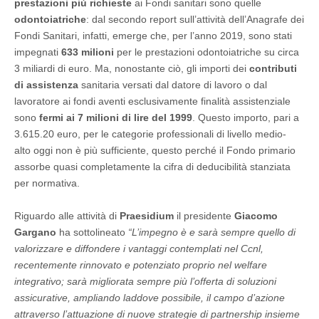
prestazioni più richieste
ai Fondi sanitari sono quelle
odontoiatriche
: dal secondo report sull’attività dell’Anagrafe dei
Fondi Sanitari, infatti, emerge che, per l’anno 2019, sono stati
impegnati
633 milioni
per le prestazioni odontoiatriche su circa
3 miliardi di euro. Ma, nonostante ciò, gli importi dei
contributi
di assistenza
sanitaria versati dal datore di lavoro o dal
lavoratore ai fondi aventi esclusivamente finalità assistenziale
sono
fermi ai 7 milioni di lire del 1999
. Questo importo, pari a
3.615.20 euro, per le categorie professionali di livello medio-
alto oggi non è più sufficiente, questo perché il Fondo primario
assorbe quasi completamente la cifra di deducibilità stanziata
per normativa.
Riguardo alle attività di
Praesidium
il presidente
Giacomo
Gargano
ha sottolineato
“L’impegno è e sarà sempre quello di
valorizzare e diffondere i vantaggi contemplati nel Ccnl,
recentemente rinnovato e potenziato proprio nel welfare
integrativo; sarà migliorata sempre più l’offerta di soluzioni
assicurative, ampliando laddove possibile, il campo d’azione
attraverso l’attuazione di nuove strategie di partnership insieme