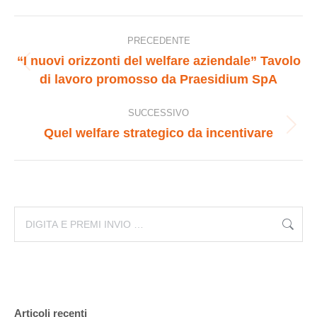
Naviga
PRECEDENTE
“I nuovi orizzonti del welfare aziendale” Tavolo
tra
Post
di lavoro promosso da Praesidium SpA
precedente:
i
SUCCESSIVO
Quel welfare strategico da incentivare
Prossimo
post
post:
Cerca:
Articoli recenti