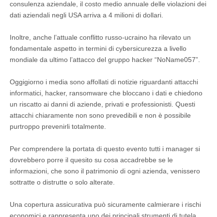
consulenza aziendale, il costo medio annuale delle violazioni dei
dati aziendali negli USA arriva a 4 milioni di dollari.
Inoltre, anche l’attuale conflitto russo-ucraino ha rilevato un
fondamentale aspetto in termini di cybersicurezza a livello
mondiale da ultimo l’attacco del gruppo hacker “NoName057”.
Oggigiorno i media sono affollati di notizie riguardanti attacchi
informatici, hacker, ransomware che bloccano i dati e chiedono
un riscatto ai danni di aziende, privati e professionisti. Questi
attacchi chiaramente non sono prevedibili e non è possibile
purtroppo prevenirli totalmente.
Per comprendere la portata di questo evento tutti i manager si
dovrebbero porre il quesito su cosa accadrebbe se le
informazioni, che sono il patrimonio di ogni azienda, venissero
sottratte o distrutte o solo alterate.
Una copertura assicurativa può sicuramente calmierare i rischi
economici e rappresenta uno dei principali strumenti di tutela.