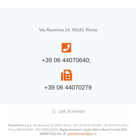
Via Ravenna 14, 00161 Roma
+39 06 44070640;
+39 06 44070279
Link di servizio
Praesidium s.p.a.
Via Ravenna 14, 00161 Roma - tel +39 06.44.070.640 - fax 06.44.070.279 |
P.Iva: 08601121000 - RUI.B000134224 |
Rappresentante Legale Valeria Bucci Iscritta RUI:
B000077131 Sez. B
|
praesidiumspa@pec.it