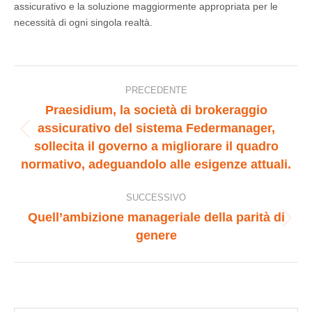
assicurativo e la soluzione maggiormente appropriata per le
necessità di ogni singola realtà.
Naviga
PRECEDENTE
Praesidium, la società di brokeraggio
tra
assicurativo del sistema Federmanager,
Post
sollecita il governo a migliorare il quadro
i
precedente:
normativo, adeguandolo alle esigenze attuali.
post
SUCCESSIVO
Quell’ambizione manageriale della parità di
Prossimo
genere
post: