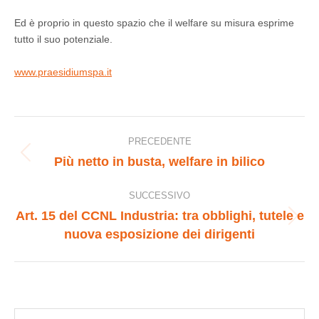
Ed è proprio in questo spazio che il welfare su misura esprime
tutto il suo potenziale.
www.praesidiumspa.it
Naviga
PRECEDENTE
Più netto in busta, welfare in bilico
Post
tra
precedente:
SUCCESSIVO
i
Art. 15 del CCNL Industria: tra obblighi, tutele e
Prossimo
nuova esposizione dei dirigenti
post
post:
Cerca: